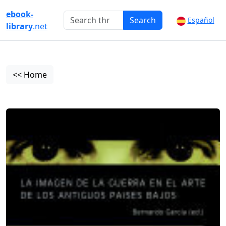
ebook-
Search
Español
library
.net
<< Home