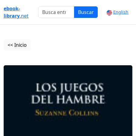
ebook-
Buscar
English
library
.net
<< Inicio