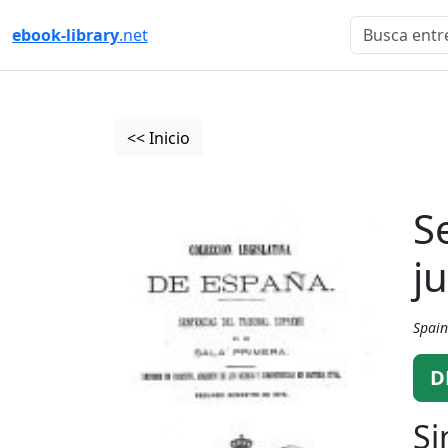
ebook-library
.net
<< Inicio
S
ju
Spain
D
Si