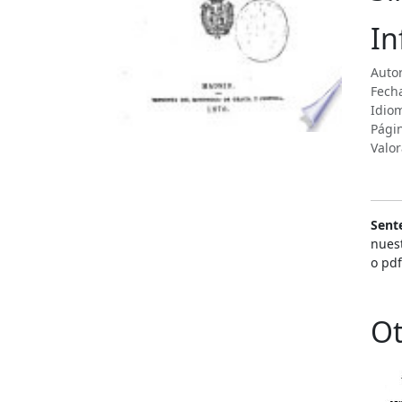
In
Auto
Fecha
Idiom
Pági
Valor
Sente
nuest
o pdf
Ot