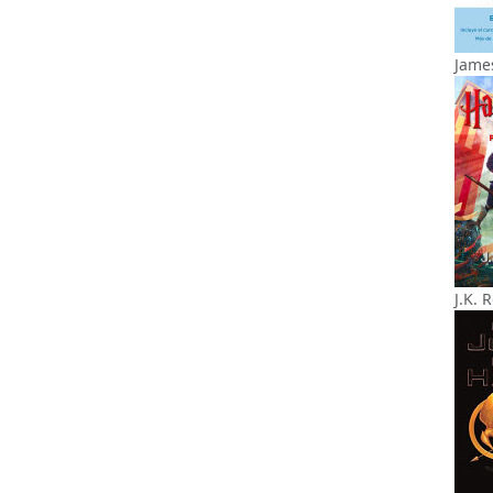
James
J.K. 