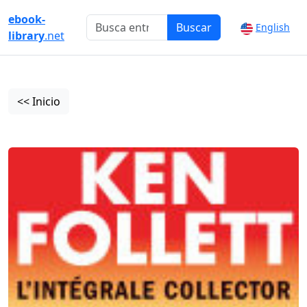
ebook-
Buscar
English
library
.net
<< Inicio