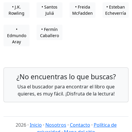
• J.K.
• Santos
• Freida
• Esteban
Rowling
Juliá
McFadden
Echeverría
•
• Fermín
Edmundo
Caballero
Aray
¿No encuentras lo que buscas?
Usa el buscador para encontrar el libro que
quieres, es muy fácil. ¡Disfruta de la lectura!
2026
·
Inicio
·
Nosotros
·
Contacto
·
Política de