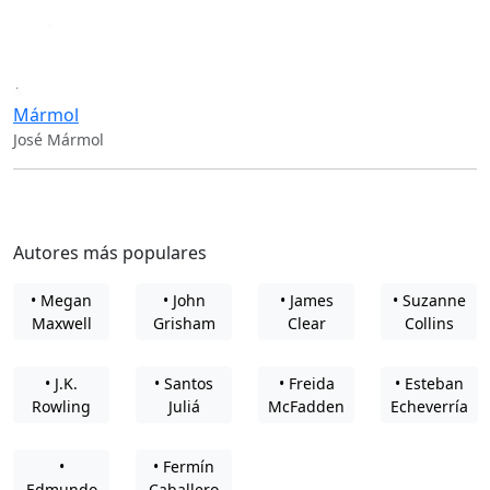
Mármol
José Mármol
Autores más populares
• Megan
• John
• James
• Suzanne
Maxwell
Grisham
Clear
Collins
• J.K.
• Santos
• Freida
• Esteban
Rowling
Juliá
McFadden
Echeverría
•
• Fermín
Edmundo
Caballero