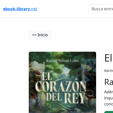
ebook-library
.net
<< Inicio
E
Karin
Ra
Adén
inqu
cond