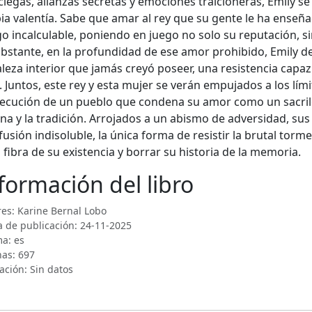
ciegas, alianzas secretas y emociones traicioneras, Emily se
ia valentía. Sabe que amar al rey que su gente le ha enseña
go incalculable, poniendo en juego no solo su reputación, si
bstante, en la profundidad de ese amor prohibido, Emily d
aleza interior que jamás creyó poseer, una resistencia capaz
. Juntos, este rey y esta mujer se verán empujados a los lím
ecución de un pueblo que condena su amor como un sacrile
na y la tradición. Arrojados a un abismo de adversidad, su
fusión indisoluble, la única forma de resistir la brutal to
 fibra de su existencia y borrar su historia de la memoria.
formación del libro
es: Karine Bernal Lobo
 de publicación: 24-11-2025
a: es
nas: 697
ación: Sin datos