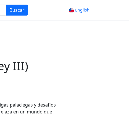
Buscar
English
y III)
igas palaciegas y desafíos
trelaza en un mundo que