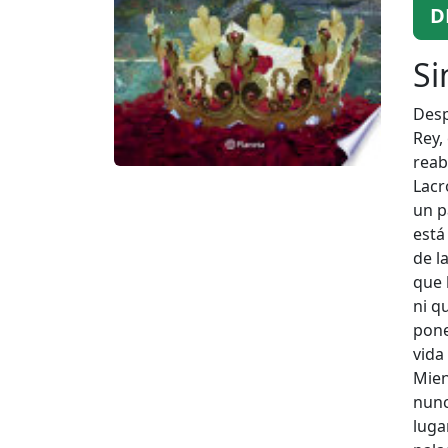
D
Si
Desp
Rey,
reab
Lacr
un p
está
de l
que 
ni q
pone
vida
Mien
nunc
luga