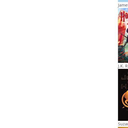
James
J.K. 
Suza