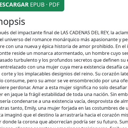
ESCARGAR
EPUB · PDF
nopsis
ués del impactante final de LAS CADENAS DEL REY, la aclam
 el universo del romance monárquico más apasionante y pel
re con una nueva y épica historia de amor prohibido. En el
ontte reside un monarca atormentado, un hombre cuyo semb
asado turbulento y los profundos secretos que definen su e
 entrelazado con una mujer cuya mera existencia desafía ca
a corte y los implacables designios del reino. Su corazón lat
lo consume, pero su amor se ve ensombrecido por una ofe
uiere perdonar. Amar a esta mujer significa no solo desafiar
r en jaque la frágil estabilidad de toda una nación. Sin em
 sería condenarse a una existencia vacía, desprovista de al
tras tanto, Emily, una mujer forjada en las costumbres de
a imaginó que el destino la arrastraría hacia el corazón m
r donde la corona que aborrecían podría ser su futuro. Su