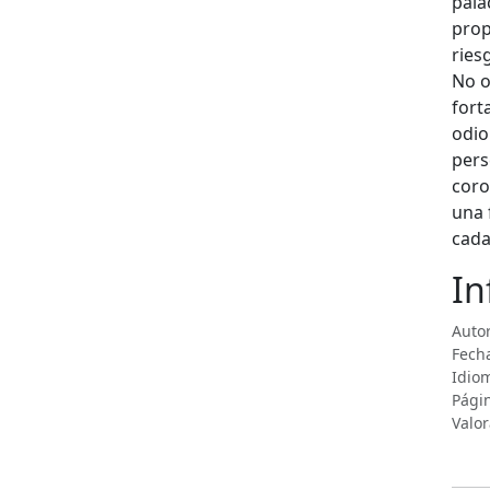
pala
prop
ries
No o
fort
odio
pers
coro
una 
cada
In
Autor
Fecha
Idiom
Pági
Valor