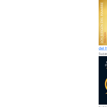
del 
Suzan