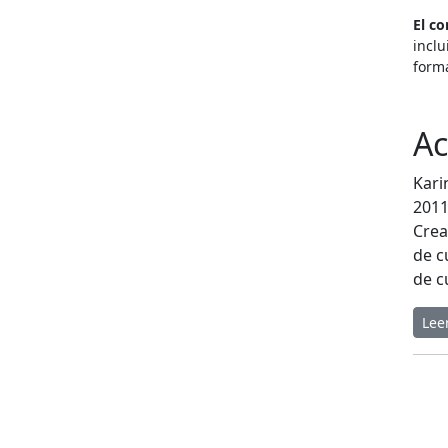
El co
inclu
form
Ac
Kari
2011
Crea
de c
de c
Lee