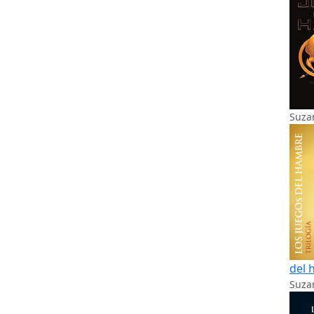
Suza
del 
Suzan