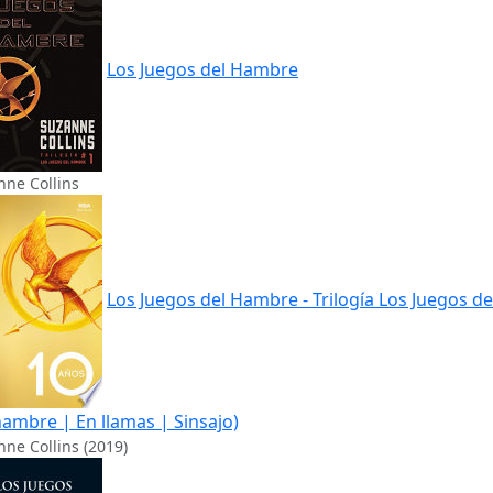
Los Juegos del Hambre
nne Collins
Los Juegos del Hambre - Trilogía Los Juegos de
hambre | En llamas | Sinsajo)
ne Collins (2019)