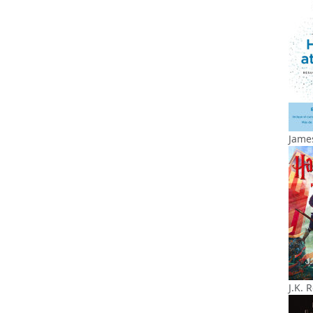
James
J.K. 