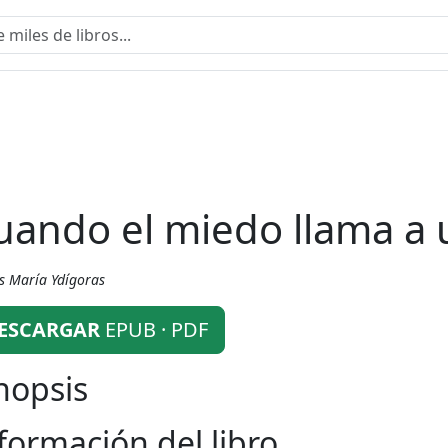
uando el miedo llama a
s María Ydígoras
ESCARGAR
EPUB · PDF
nopsis
formación del libro