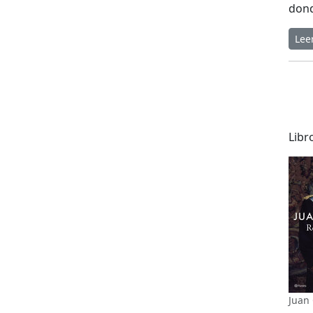
dond
Lee
Libr
Juan 