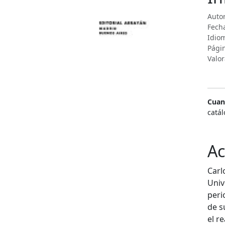
Autor
Fecha
Idiom
Pági
Valor
Cuan
catál
Ac
Carl
Univ
peri
de s
el r