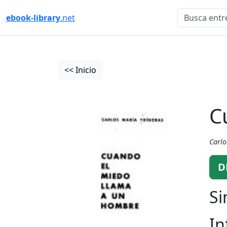
ebook-library
.net
<< Inicio
C
Carlo
D
Si
In