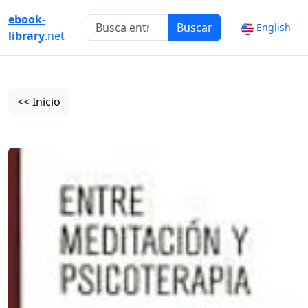
ebook-
Buscar
English
library
.net
<< Inicio