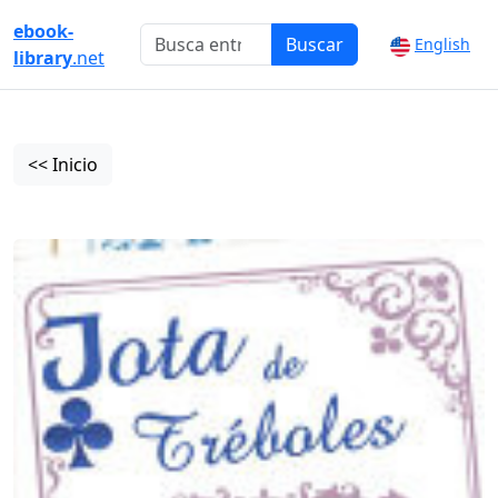
ebook-
Buscar
English
library
.net
<< Inicio