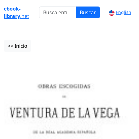
ebook-
Buscar
English
library
.net
<< Inicio