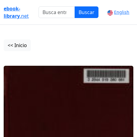
ebook-
Buscar
English
library
.net
<< Inicio