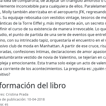
la idea de compartirla, de aceptar un triángulo amoroso o 
lemente inconcebible para cualquiera de ellos. Paralelamen
, Molly también aterrizaba en el aeropuerto JFK, regresando
s. Su equipaje rebosaba con vestidos vintage, tesoros de me
nticas de la Torre Eiffel y, más importante aún, un secre
finir el curso de su existencia de manera irrevocable. Lo qu
udio, el punto de partida de una serie de eventos que entrel
ino, con su intrincado tapiz, orquestaría el encuentro en el
usivo club de moda en Manhattan. A partir de ese cruce, ri
oradas, confesiones íntimas, declaraciones de amor apasion
eslumbrante vestido de novia de Valentino, se tejerían en c
leja y emocionante. Esta trama solo exige un acto de valentí
la corriente de los acontecimientos. La pregunta es: ¿quién s
nitivo?
formación del libro
es: Cristina Prada
 de publicación: 10-04-2018
a: es