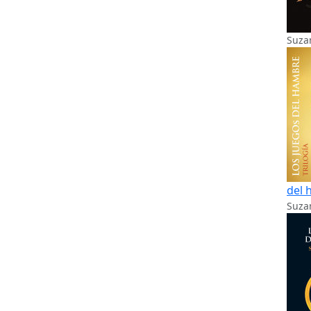
Suza
del 
Suzan