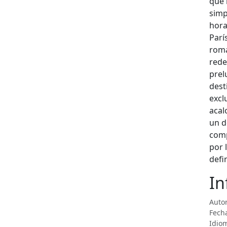
que 
simp
hora
Parí
romá
rede
prel
dest
excl
acal
un d
comp
por 
defi
In
Autor
Fecha
Idiom