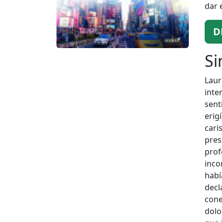
dar e
D
Si
Laur
inte
sent
erig
cari
pres
prof
inco
habí
decl
cone
dolo