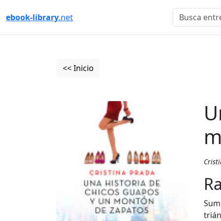
ebook-library
.net
<< Inicio
U
m
Crist
Ra
Sumé
triá