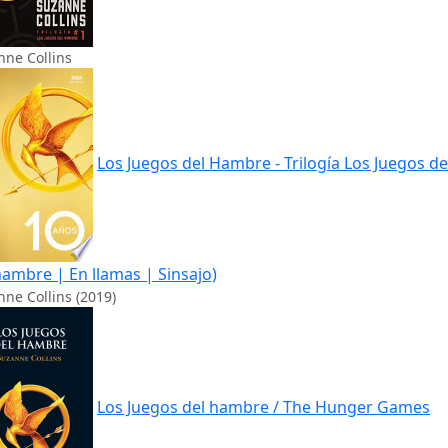
nne Collins
Los Juegos del Hambre - Trilogía Los Juegos de
hambre | En llamas | Sinsajo)
ne Collins (2019)
Los Juegos del hambre / The Hunger Games