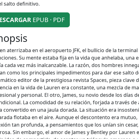
l salto definitivo.
ESCARGAR
EPUB · PDF
nopsis
en aterrizaba en el aeropuerto JFK, el bullicio de la terminal
nciones. Su mente estaba fija en la vida que anhelaba, una e
ía cada vez más inalcanzable. La razón, dos hombres inneg
ían como los principales impedimentos para dar ese salto de
smático editor de la prestigiosa revista Spaces, pieza clave d
encia en la vida de Lauren era constante, una mezcla de m
esional y personal. El otro, James, su novio desde los días d
ndicional. La comodidad de su relación, forjada a través de
a convertido en una jaula dorada. La situación era insostenib
arada flotaba en el aire. Aunque el descontento era mutuo, 
xión tan profunda, a pensamientos que los unían sin cesar,
rosa. Sin embargo, el amor de James y Bentley por Lauren 