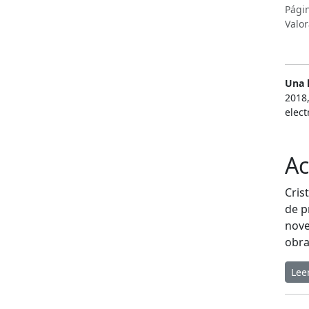
Pági
Valor
Una 
2018,
elect
Ac
Cris
de p
nove
obra
Lee