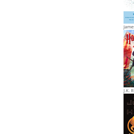
James
J.K. 