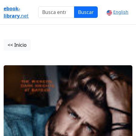
ebook-
Buscar
English
library
.net
<< Inicio