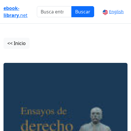
ebook-
Buscar
English
library
.net
<< Inicio