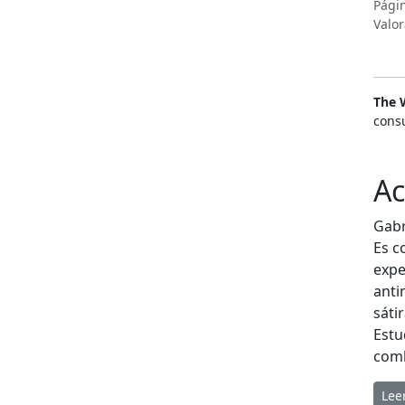
Pági
Valor
The 
consu
Ac
Gabr
Es c
expe
anti
sáti
Estu
comb
Lee