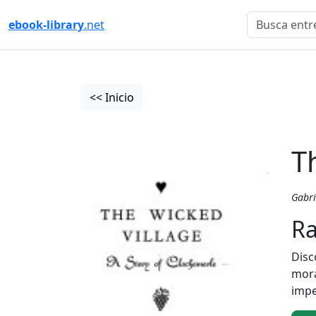
ebook-library
.net
<< Inicio
T
Gabri
Ra
Disc
mora
impe