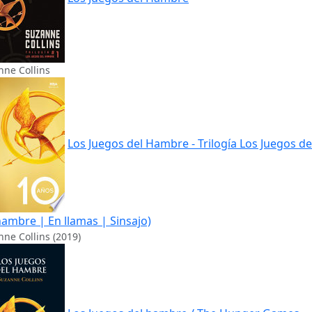
nne Collins
Los Juegos del Hambre - Trilogía Los Juegos de
hambre | En llamas | Sinsajo)
ne Collins (2019)