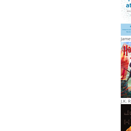
James
J.K. 