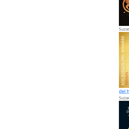
Suza
del 
Suzan