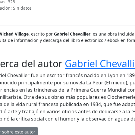
nas: 328
ación: Sin datos
Wicked Village
, escrito por
Gabriel Chevallier
, es una obra incluida
lta de información y descarga del libro electrónico / ebook en for
erca del autor
Gabriel Chevalli
iel Chevallier fue un escritor francés nacido en Lyon en 1895
onocido principalmente por su novela La Peur (El miedo), pu
riencias en las trincheras de la Primera Guerra Mundial co
militarista. Otra de sus obras más populares es Clochemerle
ra de la vida rural francesa publicada en 1934, que fue adapta
dió arte y trabajó en varios oficios antes de dedicarse a la
inó la crítica social con el humor y la observación aguda 
r sobre este autor