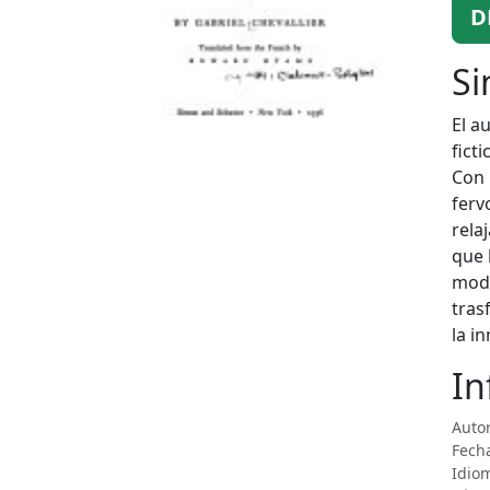
D
Si
El a
fict
Con 
ferv
rela
que 
mode
tras
la i
In
Autor
Fecha
Idio