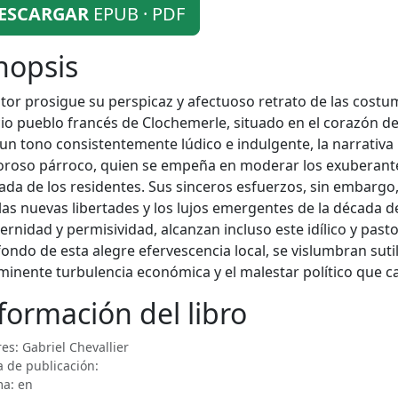
ESCARGAR
EPUB · PDF
nopsis
utor prosigue su perspicaz y afectuoso retrato de las costu
icio pueblo francés de Clochemerle, situado en el corazón de 
un tono consistentemente lúdico e indulgente, la narrativa
oroso párroco, quien se empeña en moderar los exuberantes
jada de los residentes. Sus sinceros esfuerzos, sin embargo
las nuevas libertades y los lujos emergentes de la década d
rnidad y permisividad, alcanzan incluso este idílico y pasto
fondo de esta alegre efervescencia local, se vislumbran sutil
nminente turbulencia económica y el malestar político que c
formación del libro
es: Gabriel Chevallier
 de publicación:
ma: en