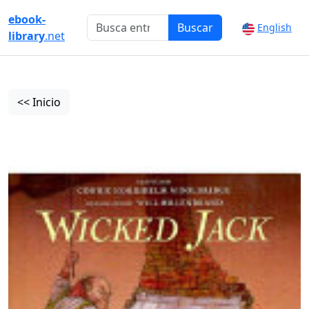
ebook-
Buscar
English
library
.net
<< Inicio