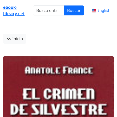
ebook-
Buscar
English
library
.net
<< Inicio