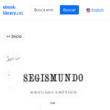
ebook-
Buscar
English
library
.net
<< Inicio