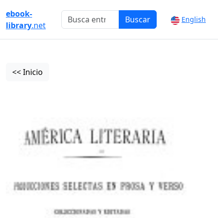
ebook-
Buscar
English
library
.net
<< Inicio