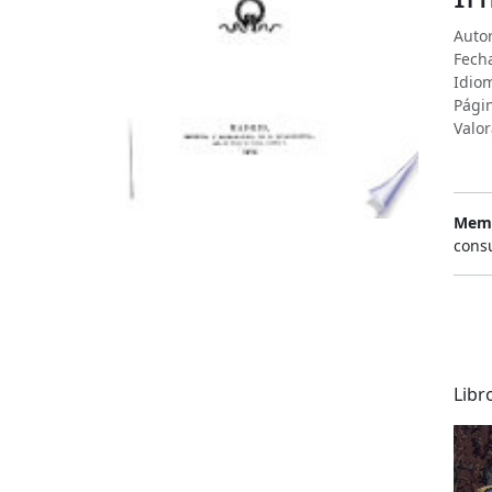
Autor
Fecha
Idiom
Pági
Valor
Memo
consu
Libr