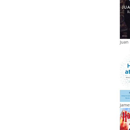
Juan 
James