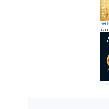
del 
Suzan
Suzan