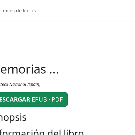
emorias ...
oteca Nacional (Spain)
ESCARGAR
EPUB · PDF
nopsis
formación del libro