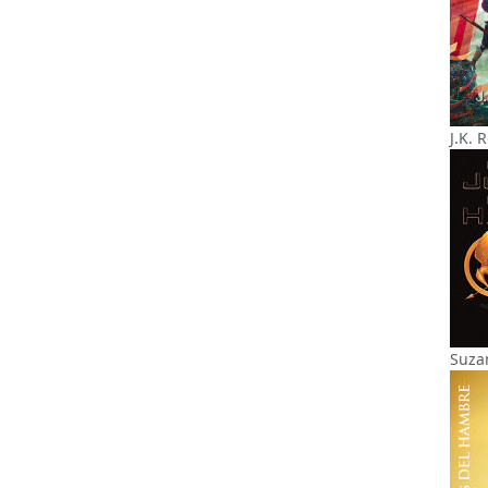
J.K. 
Suza