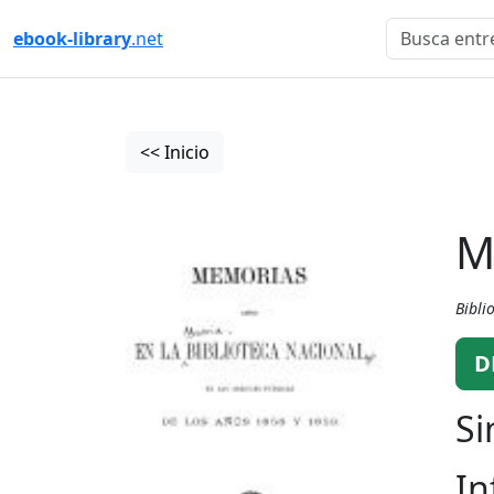
ebook-library
.net
<< Inicio
M
Bibli
D
Si
In