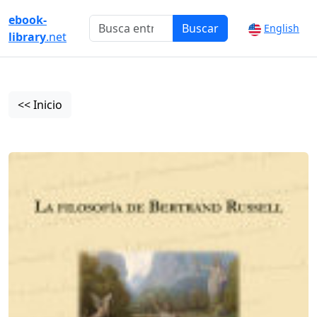
ebook-
Buscar
English
library
.net
<< Inicio