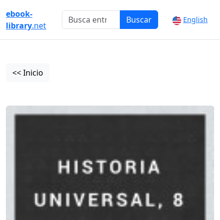
ebook-
Buscar
English
library
.net
<< Inicio