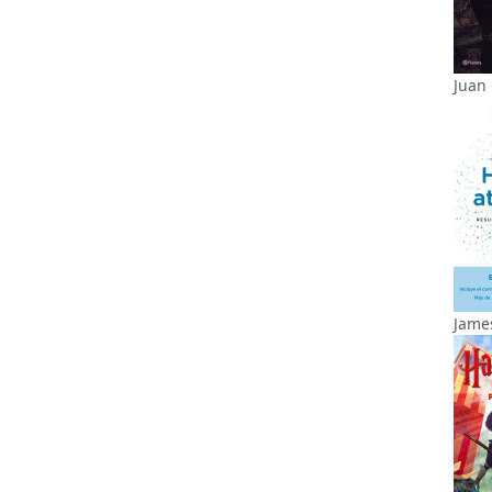
Juan 
James