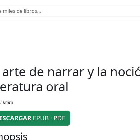
l arte de narrar y la noci
teratura oral
l Mato
ESCARGAR
EPUB · PDF
nopsis