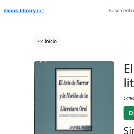
ebook-library
.net
<< Inicio
E
li
Danie
D
Si