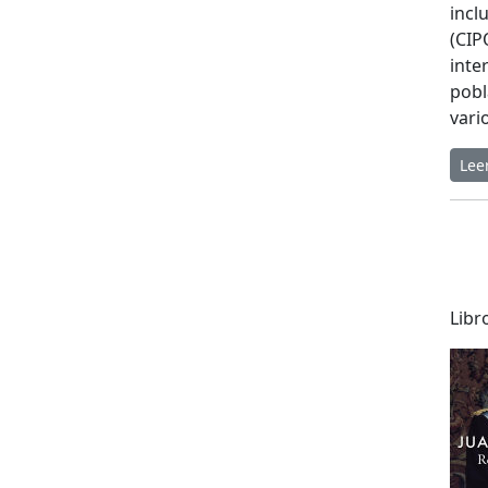
incl
(CIP
inte
pobl
vari
Lee
Libr