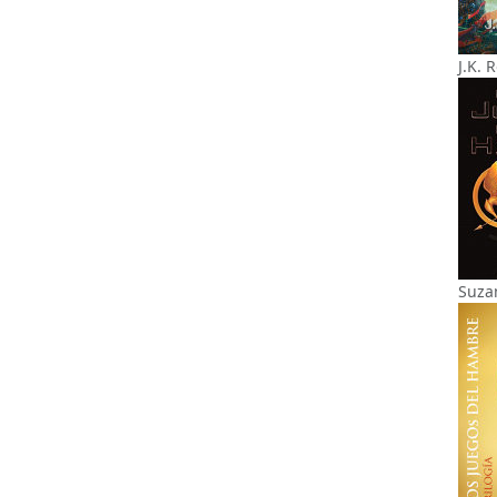
J.K. 
Suza