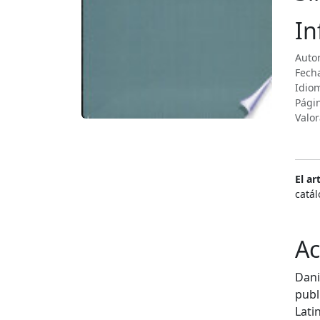
In
Auto
Fecha
Idiom
Pági
Valor
El ar
catál
Ac
Dani
publ
Lati