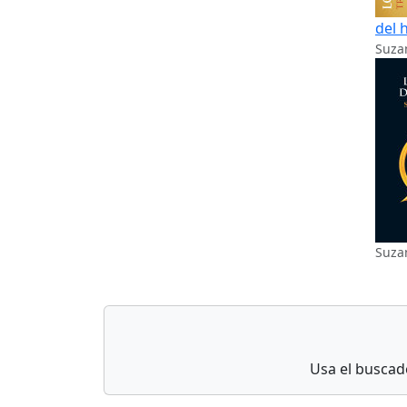
del 
Suzan
Suzan
Usa el buscado