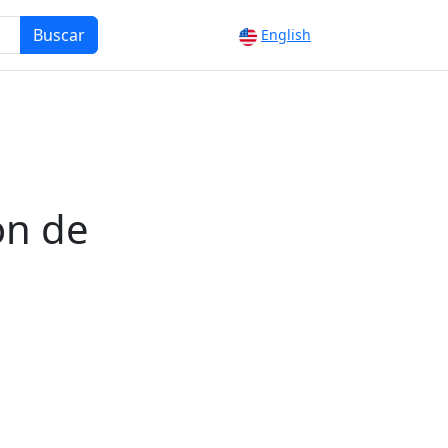
Buscar
English
ón de