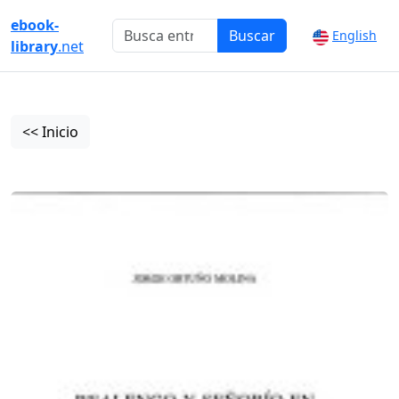
ebook-
Buscar
English
library
.net
<< Inicio