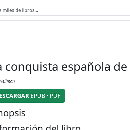
a conquista española de
 Wellman
ESCARGAR
EPUB · PDF
nopsis
formación del libro