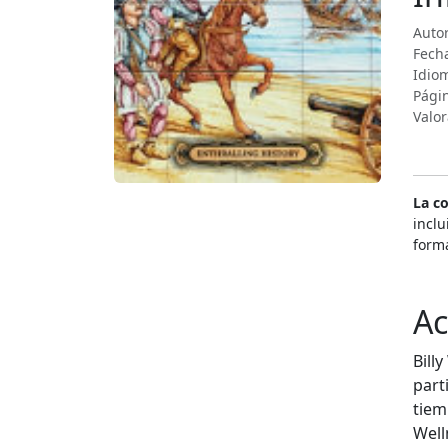
Autor
Fecha
Idiom
Pági
Valor
La c
inclu
form
Ac
Bill
part
tiem
Well