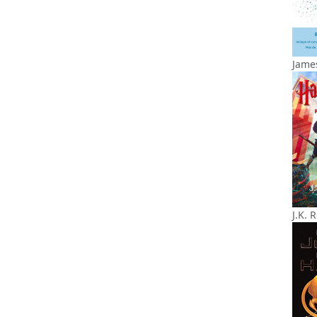
James
J.K. 