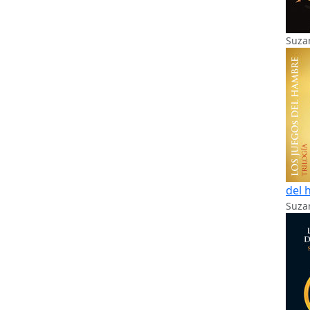
Suza
del 
Suzan