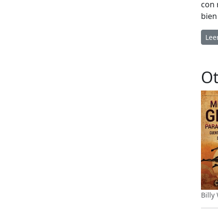
con 
bien
Lee
Ot
Billy