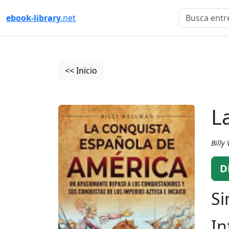
ebook-library
.net
<< Inicio
L
Billy
D
Si
In