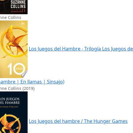
nne Collins
Los Juegos del Hambre - Trilogía Los Juegos de
hambre | En llamas | Sinsajo)
ne Collins (2019)
Los Juegos del hambre / The Hunger Games