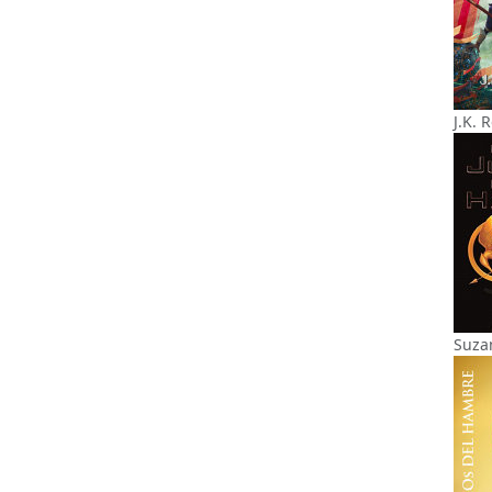
J.K. 
Suza