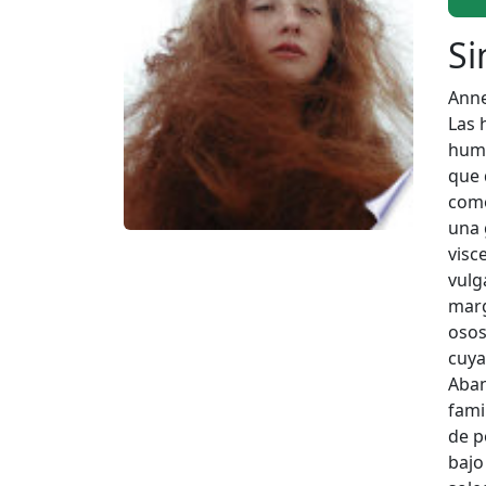
Si
Anne
Las 
huma
que 
como
una 
visc
vulg
marg
osos
cuya
Aban
fami
de p
bajo