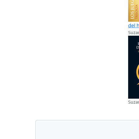
del 
Suzan
Suzan