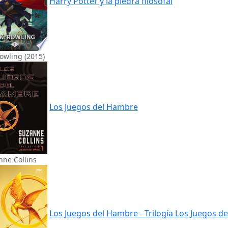
Harry Potter y la piedra filosofal
Rowling (2015)
Los Juegos del Hambre
nne Collins
Los Juegos del Hambre - Trilogía Los Juegos de