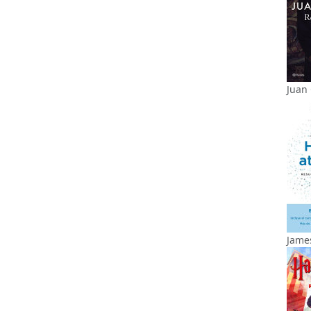
Juan 
James