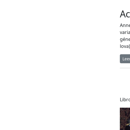
Ac
Anne
vari
géne
lova
Lee
Libr