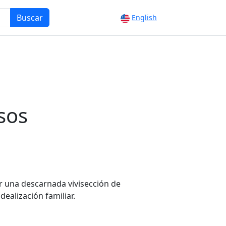
Buscar
English
sos
ar una descarnada vivisección de
dealización familiar.