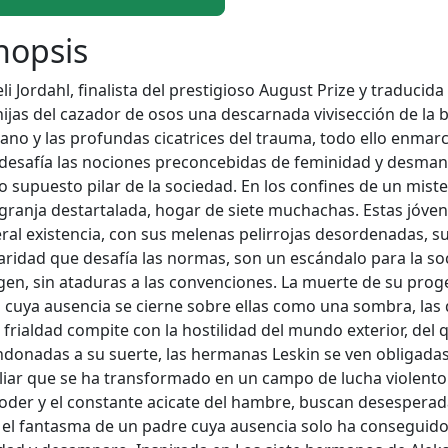
nopsis
li Jordahl, finalista del prestigioso August Prize y traducid
hijas del cazador de osos una descarnada vivisección de la b
no y las profundas cicatrices del trauma, todo ello enma
desafía las nociones preconcebidas de feminidad y desmantel
 supuesto pilar de la sociedad. En los confines de un miste
granja destartalada, hogar de siete muchachas. Estas jóvene
eral existencia, con sus melenas pelirrojas desordenadas, s
aridad que desafía las normas, son un escándalo para la soc
en, sin ataduras a las convenciones. La muerte de su proge
 cuya ausencia se cierne sobre ellas como una sombra, las 
 frialdad compite con la hostilidad del mundo exterior, de
donadas a su suerte, las hermanas Leskin se ven obligadas
liar que se ha transformado en un campo de lucha violento 
oder y el constante acicate del hambre, buscan desesperad
 el fantasma de un padre cuya ausencia solo ha conseguid