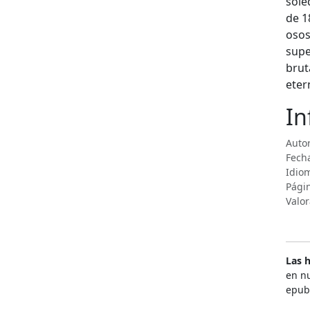
sole
de 1
osos
supe
brut
eter
In
Autor
Fecha
Idiom
Pági
Valor
Las h
en nu
epub