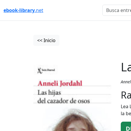
ebook-library
.net
<< Inicio
L
Annel
Ra
Lea 
la b
D