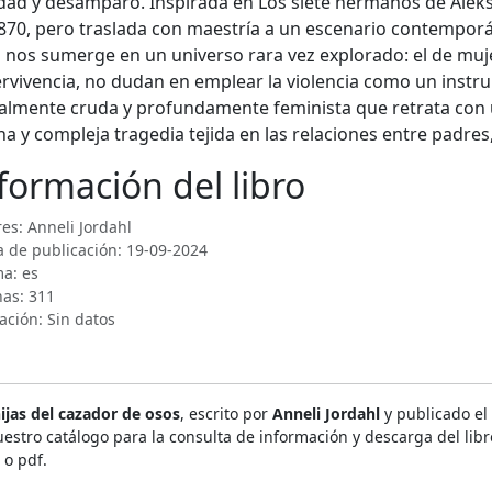
dad y desamparo. Inspirada en Los siete hermanos de Aleksis 
870, pero traslada con maestría a un escenario contemporán
 nos sumerge en un universo rara vez explorado: el de muje
rvivencia, no dudan en emplear la violencia como un instr
almente cruda y profundamente feminista que retrata con 
na y compleja tragedia tejida en las relaciones entre padres
formación del libro
es: Anneli Jordahl
 de publicación: 19-09-2024
a: es
nas: 311
ación: Sin datos
ijas del cazador de osos
, escrito por
Anneli Jordahl
y publicado el
estro catálogo para la consulta de información y descarga del libr
 o pdf.