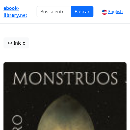
ebook-
Buscar
English
library
.net
<< Inicio