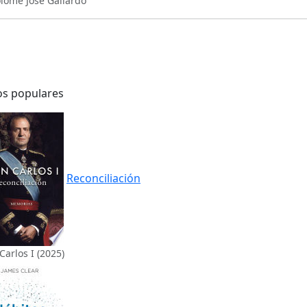
lomé José Gallardo
os populares
Reconciliación
Carlos I (2025)