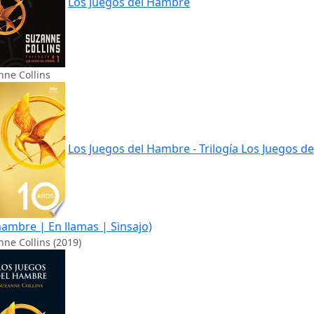
Los Juegos del Hambre
nne Collins
Los Juegos del Hambre - Trilogía Los Juegos de
hambre | En llamas | Sinsajo)
ne Collins (2019)