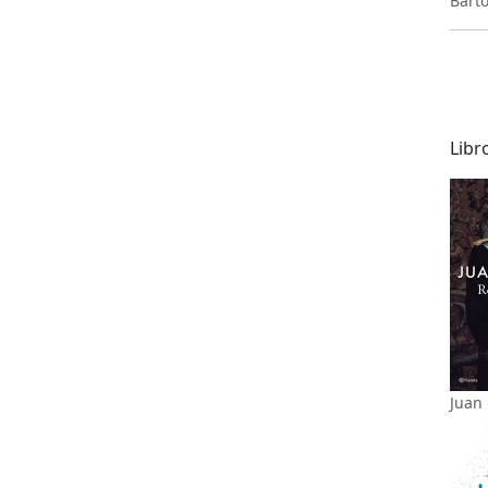
Barto
Libr
Juan 