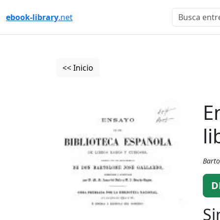
ebook-library
.net
<< Inicio
E
l
Barto
D
Si