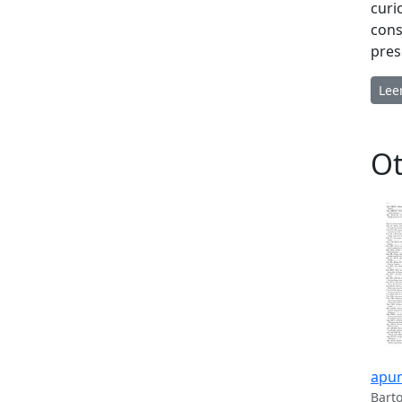
curi
cons
pres
Lee
Ot
apun
Barto