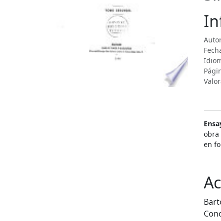
In
Autor
Fecha
Idiom
Pági
Valor
Ensay
obra 
en f
Ac
Bart
Cono