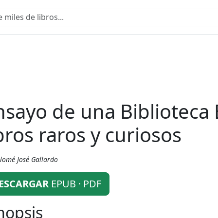
nsayo de una Biblioteca
ibros raros y curiosos
lomé José Gallardo
ESCARGAR
EPUB · PDF
nopsis