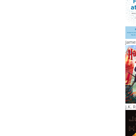
James
J.K. 