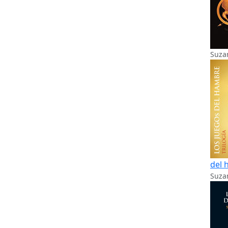
Suza
del 
Suzan