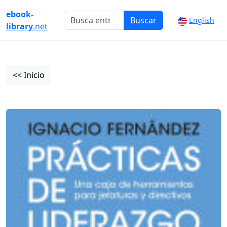
ebook-
Buscar
English
library
.net
<< Inicio